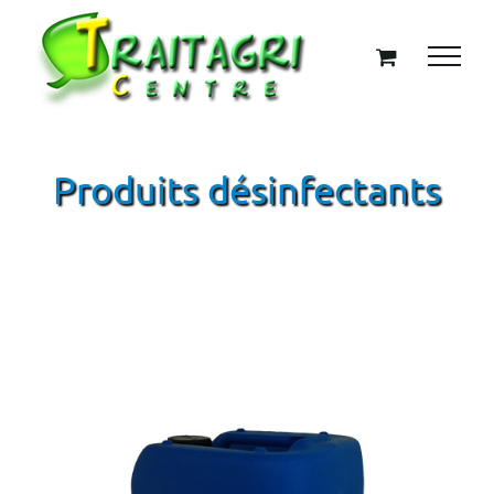
Passer
au
contenu
Produits désinfectants