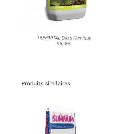
PLUSIEURS
VARIATIONS.
LES
OPTIONS
PEUVENT
HUMIVITAL Extra Humique
ÊTRE
96,00
€
CHOISIES
SUR
LA
PAGE
DU
PRODUIT
Produits similaires