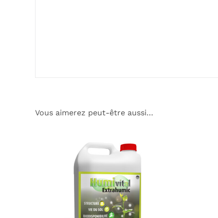
Vous aimerez peut-être aussi…
CE
CHOIX DES OPTIONS
/
DÉTAILS
CHOIX
PRODUIT
A