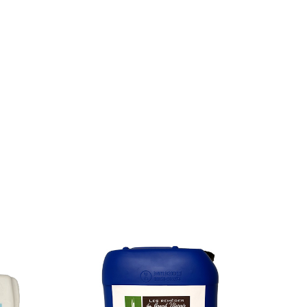
IEURS
TIONS.
ONS
ENT
IES
UIT