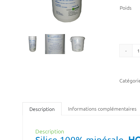
Poids
S
Catégori
Informations complémentaires
Description
Description
Silice 100% minérale,
HO