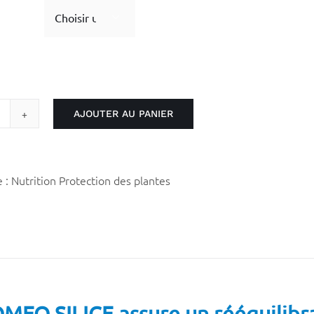

AJOUTER AU PANIER
quantité
de
Homeo
ilice
e :
Nutrition Protection des plantes
MEO SILICE assure un rééquilibrag