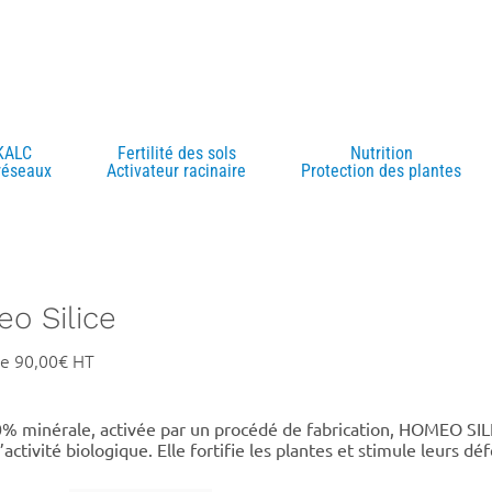
KALC
Fertilité des sols
Nutrition
réseaux
Activateur racinaire
Protection des plantes
o Silice
de
90,00
€
0% minérale, activée par un procédé de fabrication, HOMEO SILI
l’activité biologique. Elle fortifie les plantes et stimule leurs d