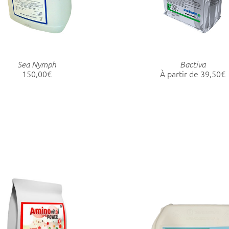
PLUSIEURS
PLUS
VARIATIONS.
VARIA
LES
LES
OPTIONS
OPTI
PEUVENT
PEUV
Sea Nymph
Bactiva
ÊTRE
ÊTRE
150,00
€
À partir de
39,50
€
CHOISIES
CHOIS
SUR
SUR
LA
LA
PAGE
PAGE
DU
DU
PRODUIT
PROD