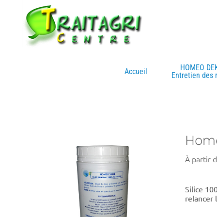
Passer
au
contenu
HOMEO DE
Accueil
Entretien des 
Home
À partir 
Silice 10
relancer 