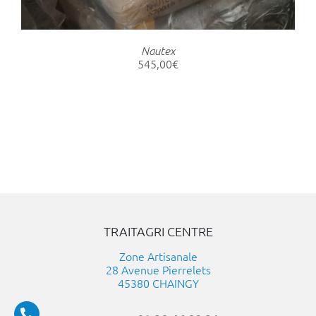
PEUVENT
ÊTRE
CHOISIES
SUR
Nautex
545,00
€
LA
PAGE
DU
PRODUIT
TRAITAGRI CENTRE
Zone Artisanale
28 Avenue Pierrelets
45380 CHAINGY