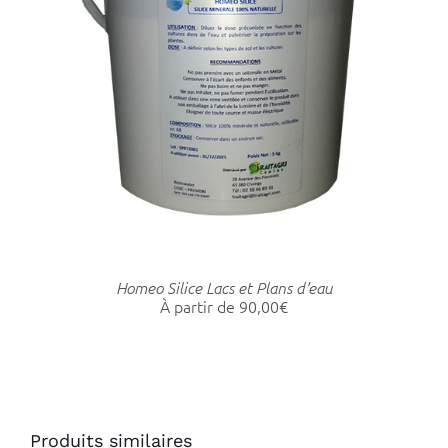
CE
CHOIX DES OPTIONS
/
DÉTAILS
PRODUIT
A
PLUSIEURS
VARIATIONS.
LES
OPTIONS
PEUVENT
ÊTRE
CHOISIES
SUR
Homeo Silice Lacs et Plans d’eau
À partir de
90,00
€
LA
PAGE
DU
PRODUIT
Produits similaires